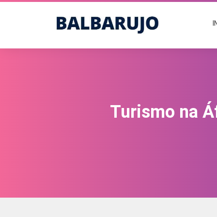
I
Turismo na Áf