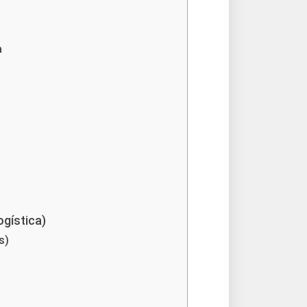
a
)
ogística)
s)