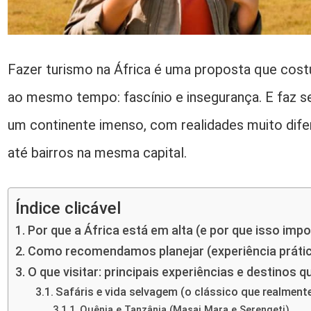
Fazer turismo na África é uma proposta que co
ao mesmo tempo: fascínio e insegurança. E faz s
um continente imenso, com realidades muito difer
até bairros na mesma capital.
Índice clicável
Por que a África está em alta (e por que isso imp
Como recomendamos planejar (experiência prática
O que visitar: principais experiências e destinos 
Safáris e vida selvagem (o clássico que realment
Quênia e Tanzânia (Masai Mara e Serengeti)