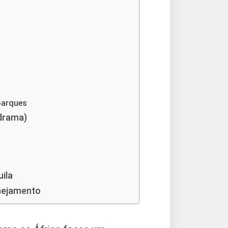
 parques
 drama)
uila
anejamento