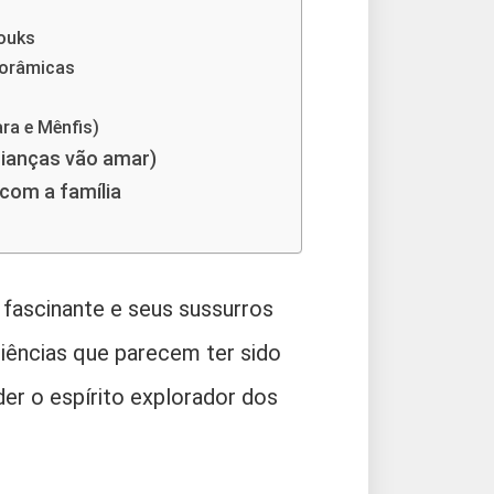
Souks
norâmicas
ra e Mênfis)
rianças vão amar)
com a família
 fascinante e seus sussurros
iências que parecem ter sido
er o espírito explorador dos