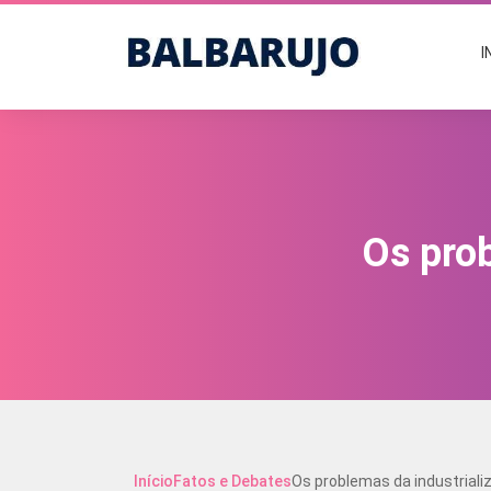
I
Os prob
Início
Fatos e Debates
Os problemas da industrializ