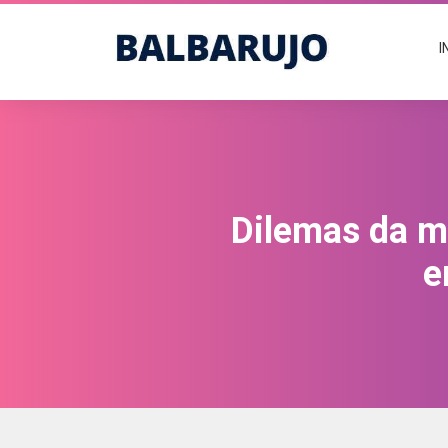
I
Dilemas da m
e