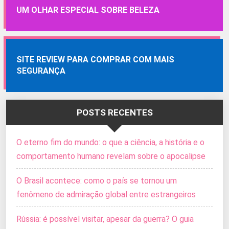
UM OLHAR ESPECIAL SOBRE BELEZA
SITE REVIEW PARA COMPRAR COM MAIS
SEGURANÇA
POSTS RECENTES
O eterno fim do mundo: o que a ciência, a história e o
comportamento humano revelam sobre o apocalipse
O Brasil acontece: como o país se tornou um
fenômeno de admiração global entre estrangeiros
Rússia: é possível visitar, apesar da guerra? O guia