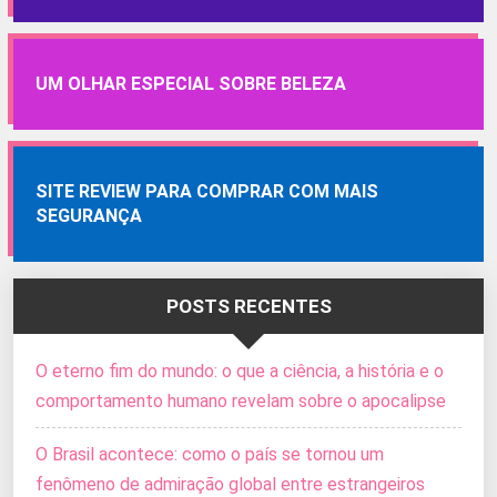
UM OLHAR ESPECIAL SOBRE BELEZA
SITE REVIEW PARA COMPRAR COM MAIS
SEGURANÇA
POSTS RECENTES
O eterno fim do mundo: o que a ciência, a história e o
comportamento humano revelam sobre o apocalipse
O Brasil acontece: como o país se tornou um
fenômeno de admiração global entre estrangeiros