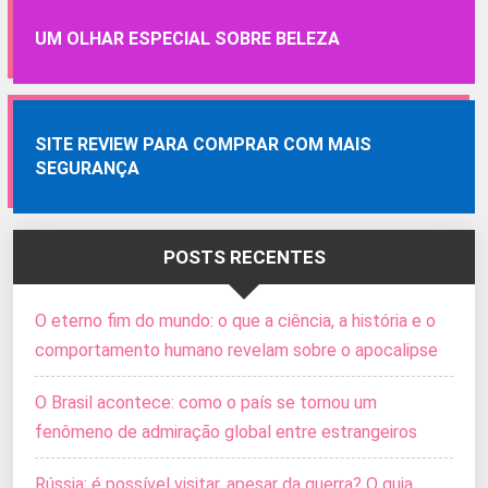
UM OLHAR ESPECIAL SOBRE BELEZA
SITE REVIEW PARA COMPRAR COM MAIS
SEGURANÇA
POSTS RECENTES
O eterno fim do mundo: o que a ciência, a história e o
comportamento humano revelam sobre o apocalipse
O Brasil acontece: como o país se tornou um
fenômeno de admiração global entre estrangeiros
Rússia: é possível visitar, apesar da guerra? O guia